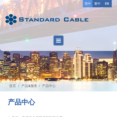
简中
繁中
EN
首页
产品&服务
产品中心
产品中心