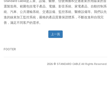
Standard Cable是工業、設備、醫療、信號傳播和交通產業所用線束的首
選製造商。範圍包括電子產品、電腦、影音系統、家電產品、自動控制系
統、汽車、公共運輸系統、交通設備、監控系統、醫療設備等。我們以先
進的線束加工監控系統，嚴格的產品質量保證體系，不斷改進和自我完
善，滿足不同客戶的需求。
上一頁
FOOTER
2026 © STANDARD CABLE All Rights Reserved.